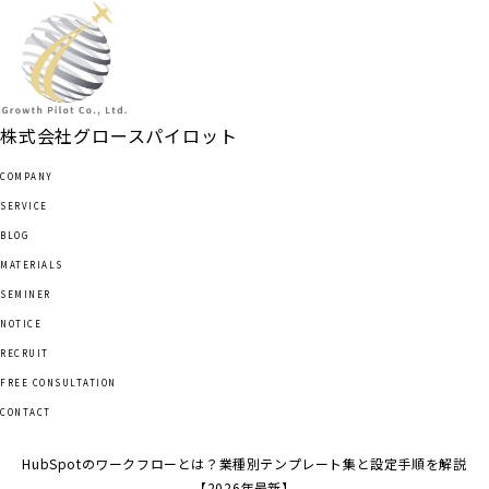
TOP
会社概要
サービス
ブログ
株式会社
グロースパイロット
資料ダウンロード
COMPANY
セミナー情報
SERVICE
お知らせ
BLOG
採用情報
MATERIALS
無料相談
SEMINER
お問い合わせ
NOTICE
RECRUIT
FREE CONSULTATION
CONTACT
HubSpotのワークフローとは？業種別テンプレート集と設定手順を解説
【2026年最新】