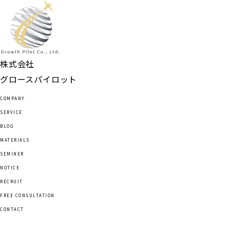
TOP
会社概要
サービス
ブログ
株式会社
資料ダウンロード
グロースパイロット
セミナー情報
COMPANY
お知らせ
SERVICE
採用情報
BLOG
無料相談
MATERIALS
お問い合わせ
SEMINER
NOTICE
RECRUIT
FREE CONSULTATION
CONTACT