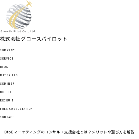
TOP
会社概要
サービス
ブログ
株式会社
グロースパイロット
資料ダウンロード
COMPANY
セミナー情報
SERVICE
お知らせ
BLOG
採用情報
MATERIALS
無料相談
SEMINER
お問い合わせ
NOTICE
RECRUIT
FREE CONSULTATION
CONTACT
BtoBマーケティングのコンサル・支援会社とは？メリットや選び方を解説