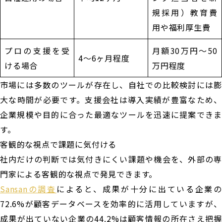
規採用）教育費
用や福利厚生費
プロの支援を受
月額30万円〜50
4～6ヶ月程度
ける場合
万円程度
市場には多数のツールが存在し、自社での比較検討には膨
大な時間が必要です。支援会社は導入実績が豊富なため、
企業規模や目的に合った最適なツールを迅速に提案できま
す。
客観的な視点で課題に気付ける
社内だけの判断では気付きにくい課題や機会を、外部の専
門家による客観的な視点で発見できます。
Sansanの調査
によると、成果が十分に出ている企業
72.6%が顧客データベースを効率的に活用していますが、
成果が出ていない企業の44.2%は顧客情報の所在さえ把握